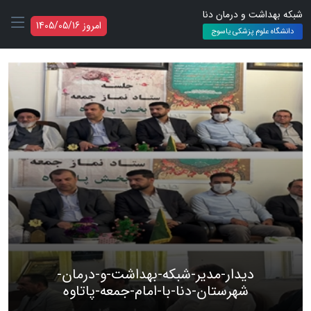
شبکه بهداشت و درمان دنا
امروز 1405/05/16
دانشگاه علوم پزشکی یاسوج
دیدار-مدیر-شبکه-بهداشت-و-درمان-
شهرستان-دنا-با-امام-جمعه-پاتاوه